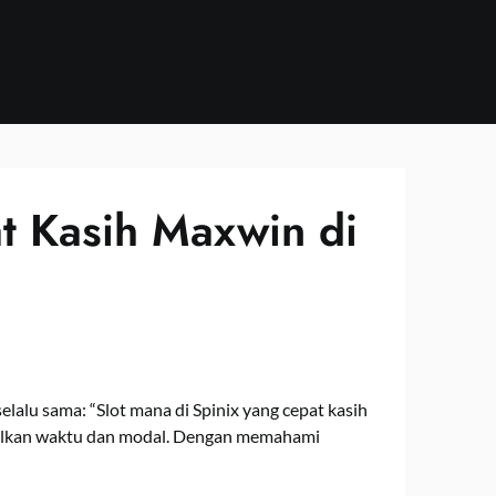
t Kasih Maxwin di
lalu sama: “Slot mana di Spinix yang cepat kasih
imalkan waktu dan modal. Dengan memahami