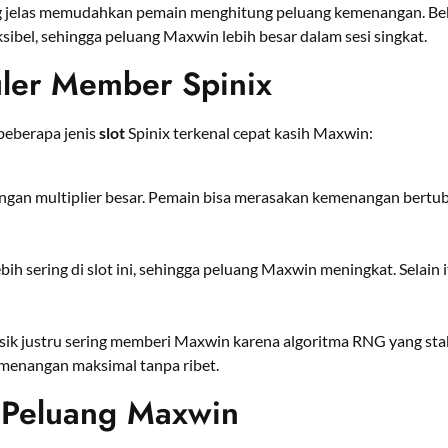
ang jelas memudahkan pemain menghitung peluang kemenangan. B
ksibel, sehingga peluang Maxwin lebih besar dalam sesi singkat.
uler Member Spinix
beberapa jenis
slot
Spinix terkenal cepat kasih Maxwin:
ngan multiplier besar. Pemain bisa merasakan kemenangan bertub
ih sering di slot ini, sehingga peluang Maxwin meningkat. Selai
sik justru sering memberi Maxwin karena algoritma RNG yang sta
emenangan maksimal tanpa ribet.
 Peluang Maxwin