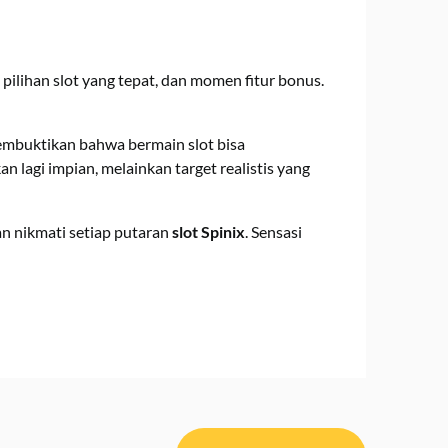
ilihan slot yang tepat, dan momen fitur bonus.
membuktikan bahwa bermain slot bisa
 lagi impian, melainkan target realistis yang
an nikmati setiap putaran
slot Spinix
. Sensasi