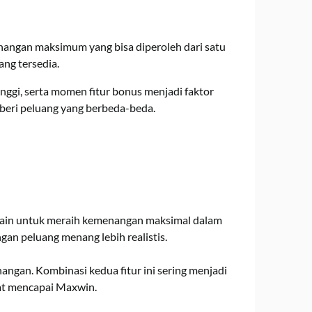
angan maksimum yang bisa diperoleh dari satu
ang tersedia.
nggi, serta momen fitur bonus menjadi faktor
beri peluang yang berbeda-beda.
pemain untuk meraih kemenangan maksimal dalam
gan peluang menang lebih realistis.
gan. Kombinasi kedua fitur ini sering menjadi
pat mencapai Maxwin.