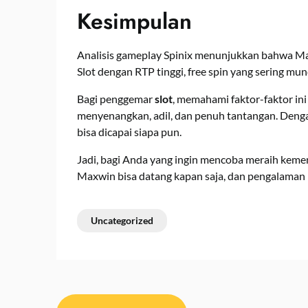
Kesimpulan
Analisis gameplay Spinix menunjukkan bahwa Maxw
Slot dengan RTP tinggi, free spin yang sering mun
Bagi penggemar
slot
, memahami faktor-faktor in
menyenangkan, adil, dan penuh tantangan. Dengan 
bisa dicapai siapa pun.
Jadi, bagi Anda yang ingin mencoba meraih kemen
Maxwin bisa datang kapan saja, dan pengalaman
Uncategorized
Post