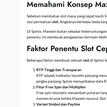
Memahami Konsep Maxw
Sebelum membahas slot mana yang cepat kasih 
sesi permainan
slot
. Angkanya berbeda-beda terga
Di Spinix, Maxwin bukan sekadar keberuntungan 
penentu. Ini membuat pengalaman bermain lebih
Faktor Penentu Slot C
Beberapa faktor membuat sebuah
slot
di Spinix 
RTP Tinggi dan Transparan
RTP adalah indikator teoretis peluang me
jangka panjang. Spinix menyediakan data R
Fitur Free Spin dan Multiplier
Free spin otomatis menambah putaran tanp
momen krusial ketika Maxwin muncul. Slot 
Variasi Simbol dan Payline