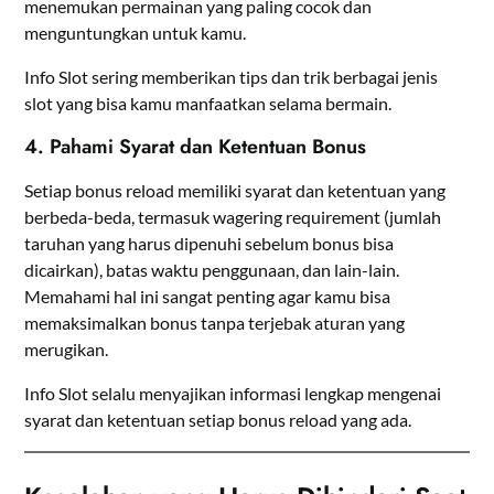
menemukan permainan yang paling cocok dan
menguntungkan untuk kamu.
Info Slot sering memberikan tips dan trik berbagai jenis
slot yang bisa kamu manfaatkan selama bermain.
4.
Pahami Syarat dan Ketentuan Bonus
Setiap bonus reload memiliki syarat dan ketentuan yang
berbeda-beda, termasuk wagering requirement (jumlah
taruhan yang harus dipenuhi sebelum bonus bisa
dicairkan), batas waktu penggunaan, dan lain-lain.
Memahami hal ini sangat penting agar kamu bisa
memaksimalkan bonus tanpa terjebak aturan yang
merugikan.
Info Slot selalu menyajikan informasi lengkap mengenai
syarat dan ketentuan setiap bonus reload yang ada.