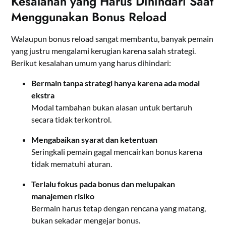
Kesalahan yang Harus Dihindari Saat
Menggunakan Bonus Reload
Walaupun bonus reload sangat membantu, banyak pemain
yang justru mengalami kerugian karena salah strategi.
Berikut kesalahan umum yang harus dihindari:
Bermain tanpa strategi hanya karena ada modal
ekstra
Modal tambahan bukan alasan untuk bertaruh
secara tidak terkontrol.
Mengabaikan syarat dan ketentuan
Seringkali pemain gagal mencairkan bonus karena
tidak mematuhi aturan.
Terlalu fokus pada bonus dan melupakan
manajemen risiko
Bermain harus tetap dengan rencana yang matang,
bukan sekadar mengejar bonus.