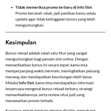
Tidak memeriksa promo terbaru di Info Slot
Promo berubah-ubah, jadi pastikan kamu selalu
update agar tidak ketinggalan bonus yang lebih
menguntungkan.
Kesimpulan
Bonus reload adalah salah satu fitur yang sangat
menguntungkan bagi pemain slot online. Dengan
memanfaatkan bonus ini secara tepat, kamu bisa
memperpanjang waktu bermain, meningkatkan peluang
menang, dan mendapatkan keuntungan lebih besar.
Melalui
Info Slot
, kamu bisa mendapatkan informasi
terpercaya mengenai bonus reload terbaru, strategi
memanfaatkannya, serta review situs judi yang
menawarkan promo terbaik.
Kuncinya adalah bermain dengan disiplin, memahami