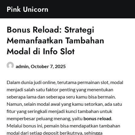
Skip
Pink Unicorn
to
content
Bonus Reload: Strategi
Memanfaatkan Tambahan
Modal di Info Slot
admin,
October 7, 2025
Dalam dunia judi online, terutama permainan slot, modal
menjadi salah satu faktor penting yang menentukan
seberapa lama dan seberapa seru kamu bisa bermain.
Namun, selain modal awal yang kamu setorkan, ada satu
fitur yang seringkali menjadi kunci tambahan untuk
memperbesar peluang menang, yaitu
bonus reload
.
Melalui bonus ini, pemain bisa mendapatkan tambahan
modal dari setiap deposit berikutnya, sehingga