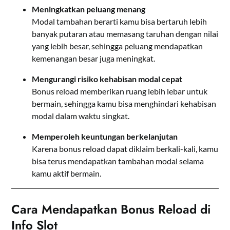
Meningkatkan peluang menang
Modal tambahan berarti kamu bisa bertaruh lebih
banyak putaran atau memasang taruhan dengan nilai
yang lebih besar, sehingga peluang mendapatkan
kemenangan besar juga meningkat.
Mengurangi risiko kehabisan modal cepat
Bonus reload memberikan ruang lebih lebar untuk
bermain, sehingga kamu bisa menghindari kehabisan
modal dalam waktu singkat.
Memperoleh keuntungan berkelanjutan
Karena bonus reload dapat diklaim berkali-kali, kamu
bisa terus mendapatkan tambahan modal selama
kamu aktif bermain.
Cara Mendapatkan Bonus Reload di
Info Slot