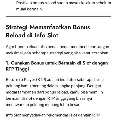
Pastikan bonus reload sudah masuk ke akun sebelum
mulai bermain.
Strategi Memanfaatkan Bonus
Reload di Info Slot
Agar bonus reload bisa benar-benar memberi keuntungan
maksimal, ada beberapa strategi yang bisa kamu terapkan:
1.
Gunakan Bonus untuk Bermain di Slot dengan
RTP Tinggi
Return to Player (RTP) adalah indikator seberapa besar
peluang kamu menang dalam jangka panjang. Dengan
modal tambahan dari bonus reload, kamu bisa memilih
bermain di slot dengan RTP tinggi yang biasanya
menawarkan peluang menang lebih besar.
Info Slot menyediakan rekomendasi slot dengan RTP