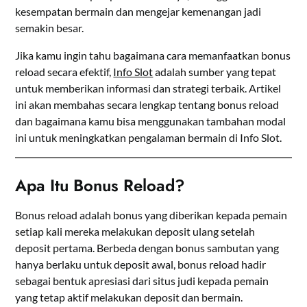
kesempatan bermain dan mengejar kemenangan jadi
semakin besar.
Jika kamu ingin tahu bagaimana cara memanfaatkan bonus
reload secara efektif,
Info Slot
adalah sumber yang tepat
untuk memberikan informasi dan strategi terbaik. Artikel
ini akan membahas secara lengkap tentang bonus reload
dan bagaimana kamu bisa menggunakan tambahan modal
ini untuk meningkatkan pengalaman bermain di Info Slot.
Apa Itu Bonus Reload?
Bonus reload adalah bonus yang diberikan kepada pemain
setiap kali mereka melakukan deposit ulang setelah
deposit pertama. Berbeda dengan bonus sambutan yang
hanya berlaku untuk deposit awal, bonus reload hadir
sebagai bentuk apresiasi dari situs judi kepada pemain
yang tetap aktif melakukan deposit dan bermain.