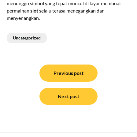
menunggu simbol yang tepat muncul di layar membuat
permainan
slot
selalu terasa menegangkan dan
menyenangkan.
Uncategorized
Post
navigation
Previous post
Next post