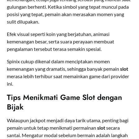
gulungan berhenti. Ketika simbol yang tepat muncul pada
posisi yang tepat, pemain akan merasakan momen yang
sulit dilupakan.
Efek visual seperti koin yang berjatuhan, animasi
kemenangan besar, serta suara perayaan membuat
pengalaman tersebut terasa semakin spesial.
Spinix cukup dikenal dalam menciptakan momen
kemenangan yang dramatis, sehingga banyak pemain
slot
merasa lebih terhibur saat memainkan game dari provider
ini.
Tips Menikmati Game Slot dengan
Bijak
Walaupun jackpot menjadi daya tarik utama, penting bagi
pemain untuk tetap menikmati permainan
slot
secara
santai. Mengatur modal sebelum bermain adalah langkah