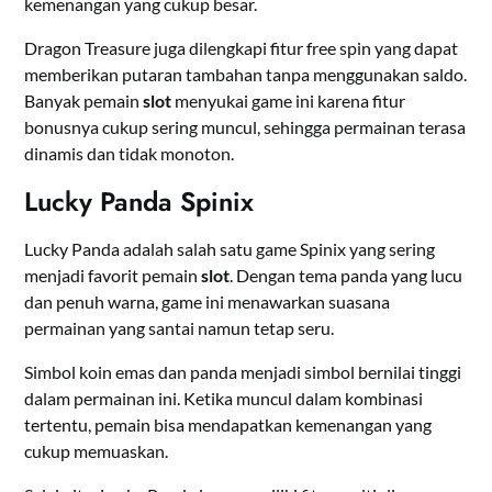
kemenangan yang cukup besar.
Dragon Treasure juga dilengkapi fitur free spin yang dapat
memberikan putaran tambahan tanpa menggunakan saldo.
Banyak pemain
slot
menyukai game ini karena fitur
bonusnya cukup sering muncul, sehingga permainan terasa
dinamis dan tidak monoton.
Lucky Panda Spinix
Lucky Panda adalah salah satu game Spinix yang sering
menjadi favorit pemain
slot
. Dengan tema panda yang lucu
dan penuh warna, game ini menawarkan suasana
permainan yang santai namun tetap seru.
Simbol koin emas dan panda menjadi simbol bernilai tinggi
dalam permainan ini. Ketika muncul dalam kombinasi
tertentu, pemain bisa mendapatkan kemenangan yang
cukup memuaskan.