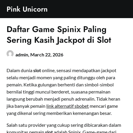
Skip
Pink Unicorn
to
content
Daftar Game Spinix Paling
Sering Kasih Jackpot di Slot
admin,
March 22, 2026
Dalam dunia
slot
online, sensasi mendapatkan jackpot
selalu menjadi momen yang paling ditunggu oleh para
pemain. Ketika gulungan berhenti dan simbol-simbol
bernilai tinggi muncul berderet, suasana permainan
langsung berubah menjadi penuh adrenalin. Tidak heran
jika banyak pemain
link alternatif sbobet
mencari game
yang dikenal sering memberikan kemenangan besar.
Salah satu provider yang cukup sering dibicarakan dalam
komunitas pemain
slot
adalah Spinix. Game-game dari