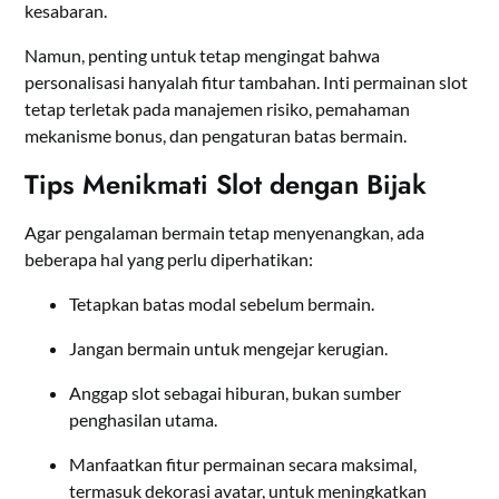
kesabaran.
Namun, penting untuk tetap mengingat bahwa
personalisasi hanyalah fitur tambahan. Inti permainan slot
tetap terletak pada manajemen risiko, pemahaman
mekanisme bonus, dan pengaturan batas bermain.
Tips Menikmati Slot dengan Bijak
Agar pengalaman bermain tetap menyenangkan, ada
beberapa hal yang perlu diperhatikan:
Tetapkan batas modal sebelum bermain.
Jangan bermain untuk mengejar kerugian.
Anggap slot sebagai hiburan, bukan sumber
penghasilan utama.
Manfaatkan fitur permainan secara maksimal,
termasuk dekorasi avatar, untuk meningkatkan