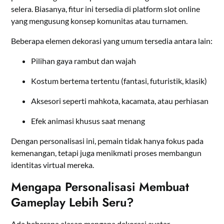
selera. Biasanya, fitur ini tersedia di platform slot online
yang mengusung konsep komunitas atau turnamen.
Beberapa elemen dekorasi yang umum tersedia antara lain:
Pilihan gaya rambut dan wajah
Kostum bertema tertentu (fantasi, futuristik, klasik)
Aksesori seperti mahkota, kacamata, atau perhiasan
Efek animasi khusus saat menang
Dengan personalisasi ini, pemain tidak hanya fokus pada
kemenangan, tetapi juga menikmati proses membangun
identitas virtual mereka.
Mengapa Personalisasi Membuat
Gameplay Lebih Seru?
Ada beberapa alasan mengapa dekorasi avatar