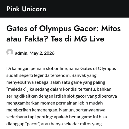
Skip
Pink Unicorn
to
content
Gates of Olympus Gacor: Mitos
atau Fakta? Tes di MG Live
admin,
May 2, 2026
Di kalangan pemain slot online, nama Gates of Olympus
sudah seperti legenda tersendiri. Banyak yang
menyebutnya sebagai salah satu game yang paling
“meledak” jika sedang dalam kondisi tertentu, bahkan
sering dikaitkan dengan istilah
slot gacor
yang dipercaya
menggambarkan momen permainan lebih mudah
memberikan kemenangan. Namun, pertanyaannya
sederhana tapi penting: apakah benar game ini bisa
dianggap “gacor”, atau hanya sekadar mitos yang