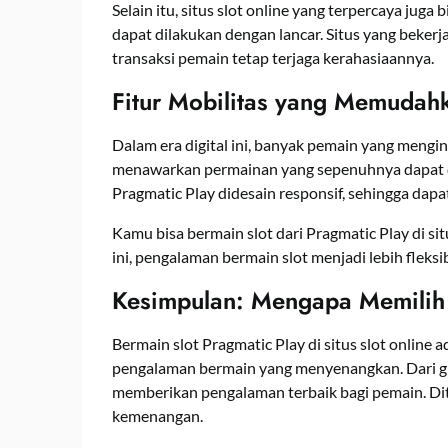
Selain itu, situs slot online yang terpercaya j
dapat dilakukan dengan lancar. Situs yang bekerj
transaksi pemain tetap terjaga kerahasiaannya.
Fitur Mobilitas yang Memudah
Dalam era digital ini, banyak pemain yang meng
menawarkan permainan yang sepenuhnya dapat dia
Pragmatic Play didesain responsif, sehingga dapat
Kamu bisa bermain slot dari Pragmatic Play di sit
ini, pengalaman bermain slot menjadi lebih fleksi
Kesimpulan: Mengapa Memilih S
Bermain slot Pragmatic Play di situs slot online 
pengalaman bermain yang menyenangkan. Dari gr
memberikan pengalaman terbaik bagi pemain. Di
kemenangan.