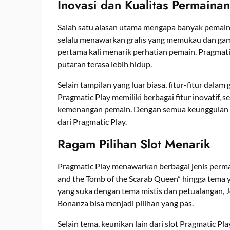
Inovasi dan Kualitas Permainan
Salah satu alasan utama mengapa banyak pemain 
selalu menawarkan grafis yang memukau dan gamep
pertama kali menarik perhatian pemain. Pragmat
putaran terasa lebih hidup.
Selain tampilan yang luar biasa, fitur-fitur da
Pragmatic Play memiliki berbagai fitur inovatif,
kemenangan pemain. Dengan semua keunggulan ini
dari Pragmatic Play.
Ragam Pilihan Slot Menarik
Pragmatic Play menawarkan berbagai jenis perma
and the Tomb of the Scarab Queen” hingga tema y
yang suka dengan tema mistis dan petualangan, 
Bonanza bisa menjadi pilihan yang pas.
Selain tema, keunikan lain dari slot Pragmatic 