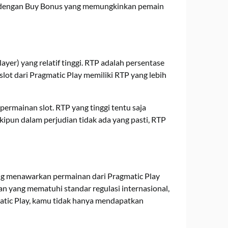
an dengan Buy Bonus yang memungkinkan pemain
yer) yang relatif tinggi. RTP adalah persentase
lot dari Pragmatic Play memiliki RTP yang lebih
ermainan slot. RTP yang tinggi tentu saja
ipun dalam perjudian tidak ada yang pasti, RTP
yang menawarkan permainan dari Pragmatic Play
an yang mematuhi standar regulasi internasional,
matic Play, kamu tidak hanya mendapatkan