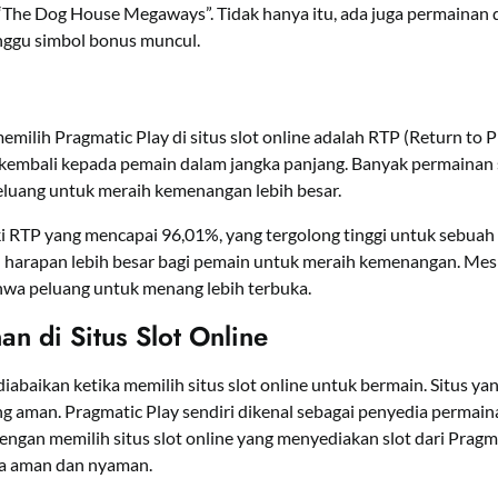
m “The Dog House Megaways”. Tidak hanya itu, ada juga permain
nggu simbol bonus muncul.
ilih Pragmatic Play di situs slot online adalah RTP (Return to Pla
 kembali kepada pemain dalam jangka panjang. Banyak permainan s
peluang untuk meraih kemenangan lebih besar.
i RTP yang mencapai 96,01%, yang tergolong tinggi untuk sebuah p
n harapan lebih besar bagi pemain untuk meraih kemenangan. Mesk
ahwa peluang untuk menang lebih terbuka.
 di Situs Slot Online
diabaikan ketika memilih situs slot online untuk bermain. Situs 
ng aman. Pragmatic Play sendiri dikenal sebagai penyedia permain
engan memilih situs slot online yang menyediakan slot dari Prag
sa aman dan nyaman.