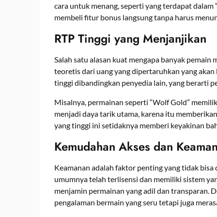
cara untuk menang, seperti yang terdapat dala
membeli fitur bonus langsung tanpa harus menu
RTP Tinggi yang Menjanjikan
Salah satu alasan kuat mengapa banyak pemain mem
teoretis dari uang yang dipertaruhkan yang akan
tinggi dibandingkan penyedia lain, yang berarti 
Misalnya, permainan seperti “Wolf Gold” memilik
menjadi daya tarik utama, karena itu memberika
yang tinggi ini setidaknya memberi keyakinan b
Kemudahan Akses dan Keamanan
Keamanan adalah faktor penting yang tidak bisa 
umumnya telah terlisensi dan memiliki sistem ya
menjamin permainan yang adil dan transparan. D
pengalaman bermain yang seru tetapi juga mera