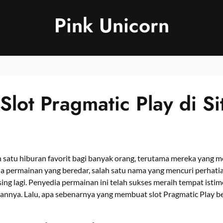
Pink Unicorn
ot Pragmatic Play di Sit
alah satu hiburan favorit bagi banyak orang, terutama mereka yang 
 permainan yang beredar, salah satu nama yang mencuri perhatian
ng lagi. Penyedia permainan ini telah sukses meraih tempat istime
annya. Lalu, apa sebenarnya yang membuat slot Pragmatic Play begi