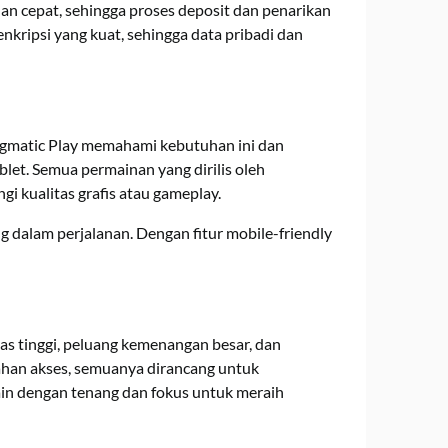
an cepat, sehingga proses deposit dan penarikan
nkripsi yang kuat, sehingga data pribadi dan
ragmatic Play memahami kebutuhan ini dan
et. Semua permainan yang dirilis oleh
gi kualitas grafis atau gameplay.
ng dalam perjalanan. Dengan fitur mobile-friendly
itas tinggi, peluang kemenangan besar, dan
ahan akses, semuanya dirancang untuk
in dengan tenang dan fokus untuk meraih