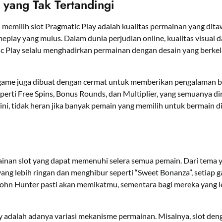
 yang Tak Tertandingi
memilih slot Pragmatic Play adalah kualitas permainan yang dita
lay yang mulus. Dalam dunia perjudian online, kualitas visual d
ic Play selalu menghadirkan permainan dengan desain yang berkel
lam game juga dibuat dengan cermat untuk memberikan pengalaman 
 seperti Free Spins, Bonus Rounds, dan Multiplier, yang semuanya
, tidak heran jika banyak pemain yang memilih untuk bermain d
inan slot yang dapat memenuhi selera semua pemain. Dari tema 
ang lebih ringan dan menghibur seperti “Sweet Bonanza”, setiap g
John Hunter pasti akan memikatmu, sementara bagi mereka yang 
Play adalah adanya variasi mekanisme permainan. Misalnya, slot