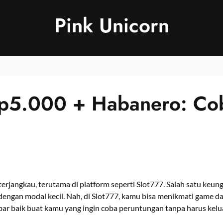
Pink Unicorn
Rp5.000 + Habanero: Co
terjangkau, terutama di platform seperti Slot777. Salah satu keun
ngan modal kecil. Nah, di Slot777, kamu bisa menikmati game da
abar baik buat kamu yang ingin coba peruntungan tanpa harus kel