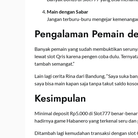
Main dengan Sabar
Jangan terburu-buru mengejar kemenangan 
Pengalaman Pemain de
Banyak pemain yang sudah membuktikan serunya m
lewat slot Qris karena pengen coba dulu. Ternya
tambah semangat.”
Lain lagi cerita Rina dari Bandung, “Saya suka b
saya bisa main kapan saja tanpa takut saldo koso
Kesimpulan
Minimal deposit Rp5.000 di Slot777 benar-benar s
hadirnya game Habanero yang terkenal seru dan 
Ditambah lagi kemudahan transaksi dengan slot Q