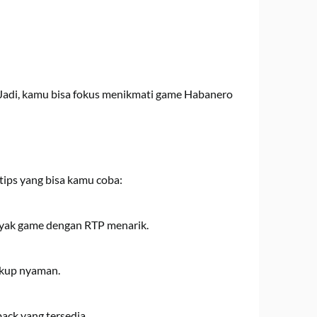
0. Jadi, kamu bisa fokus menikmati game Habanero
tips yang bisa kamu coba:
anyak game dengan RTP menarik.
cukup nyaman.
ack yang tersedia.