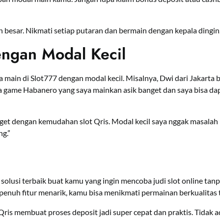
besar. Nikmati setiap putaran dan bermain dengan kepala dingin
ngan Modal Kecil
ain di Slot777 dengan modal kecil. Misalnya, Dwi dari Jakarta b
ta game Habanero yang saya mainkan asik banget dan saya bisa da
anget dengan kemudahan slot Qris. Modal kecil saya nggak masalah
ng.”
olusi terbaik buat kamu yang ingin mencoba judi slot online tanp
penuh fitur menarik, kamu bisa menikmati permainan berkualitas 
ris membuat proses deposit jadi super cepat dan praktis. Tidak 