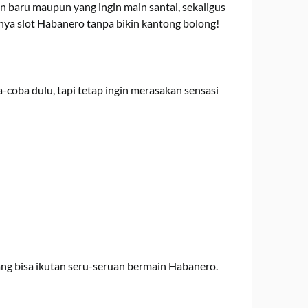
n baru maupun yang ingin main santai, sekaligus
unya slot Habanero tanpa bikin kantong bolong!
-coba dulu, tapi tetap ingin merasakan sensasi
ng bisa ikutan seru-seruan bermain Habanero.