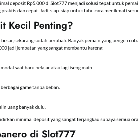
imal deposit Rp5.000 di Slot777 menjadi solusi tepat untuk pemai
 praktis dan cepat. Jadi, siap-siap untuk tahu cara menikmati ser
t Kecil Penting?
l besar, sekarang sudah berubah. Banyak pemain yang pengen coba
.000 jadi jembatan yang sangat membantu karena:
odal saat baru belajar atau lagi iseng main.
i berbagai game tanpa beban.
lin uang banyak dulu.
irkan minimal deposit yang sangat terjangkau supaya semua ora
nero di Slot777